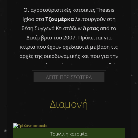
Οι αγροτουριστικές κατοικίες Theasis
Igloo στα
Τζουμέρκα
λειτουργούν στη
θέση Συγγενά Κτιστάδων
Άρτας
από το
Δεκέμβριο του 2007. Πρόκειται για
κτίρια που έχουν σχεδιαστεί με βάση τις
αρχές της οικοδυναμικής και που για την
κατασκευή τους έχουν χρησιμοποιηθεί
αρχέγονα υλικά: Ξύλο και Πέτρα, υλικά
ΔΕΙΤΕ ΠΕΡΙΣΣΟΤΕΡΑ
τα οποία αφθονούν στη γύρω περιοχή,
στην
Άρτα
και την
Ήπειρο
ολόκληρη.
Διαμονή
Διαμένοντας κανείς στο «
ΘΕΑΣΙΣ
»
στα
Τζουμέρκα
του δίνεται η ευκαιρία
να μυηθεί στο μεγαλείο του σύμπαντος.
Σε μια περιοχή με μηδενική
Τρίκλινη κατοικία