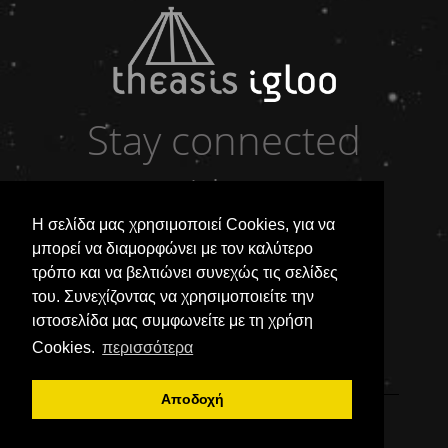
Stay connected
with us
Η σελίδα μας χρησιμοποιεί Cookies, για να
μπορεί να διαμορφώνει με τον καλύτερο
τρόπο και να βελτιώνει συνεχώς τις σελίδες
ΔΙΑΜΟΝΗ
ΤΟΠΟΘΕΣΙΑ
ΕΠΙΚΟΙΝΩΝΙΑ
του. Συνεχίζοντας να χρησιμοποιείτε την
ιστοσελίδα μας συμφωνείτε με τη χρήση
ΚΡΑΤΗΣΕΙΣ
ΒΙΒΛΙΟ ΕΠΙΣΚΕΠΤΩΝ
ΝΕΑ
ΠΟΛΙΤΙΚΗ COOKIES & ΠΡΟΣΩΠΙΚΑ ΔΕΔΟΜΕΝΑ
Cookies.
περισσότερα
ΜΕΤΡΑ ΥΓΙΕΙΝΗΣ & ΑΣΦΑΛΕΙΑΣ
Αποδοχή
Τζουμέρκα ξενοδοχεία
Κτιστάδες
Τζουμέρκα
ξενοδοχεία στα Τζουμέρκα
διαμονή στην Άρτα