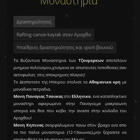
Μοναστηρια
Δραστηριότητες
Rafting-canoe-kayiak στον Αραχθο
Υπαίθριες δραστηριότητες και sport βουνού
Τα Βυζαντινα Μοναστηρια των
Τζουμερκων
αποτελουν
μνημεια πολιτισμου,χτισμενα σε απιστευτες τοποθεσιες σαν
αετοφωλιες στις αποκρημνες πλαγιες!
Το Δεσποτατο της Ηπειρου στολισε τα
Αθαμανικα ορη
με
μοναδικα πετραδια,
Μονη Παναγιας Τσουκας
στο
Ελληνικο
, ενα καταπληκτικο
μοναστηρι αφιερωμενο στην Παναγια,με μακραιωνη
ιστορια και θεα που κοβει την ανασα στην κοιλαδα του
Αραχθου!
Μονη Κηπινας
σκαρφαλωμενο πανω στον βραχο ενα απο
τα πιο παλια μοναστηρια (12-13αιωνας),μην ξεχασετε να
επισκευθειτε το εσωτερικο της Μονης.