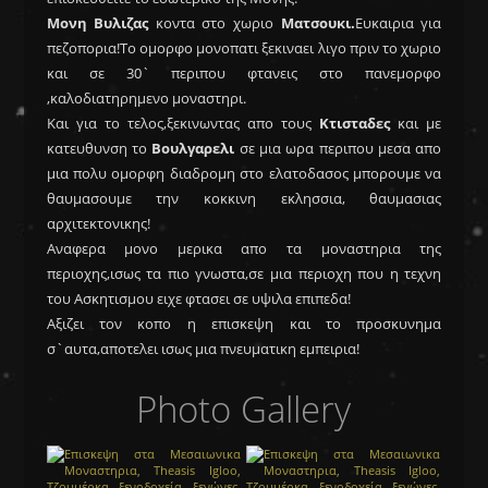
Μονη Βυλιζας
κοντα στο χωριο
Ματσουκι.
Ευκαιρια για
πεζοπορια!Το ομορφο μονοπατι ξεκιναει λιγο πριν το χωριο
και σε 30` περιπου φτανεις στο πανεμορφο
,καλοδιατηρημενο μοναστηρι.
Και για το τελος,ξεκινωντας απο τους
Κτισταδες
και με
κατευθυνση το
Βουλγαρελι
σε μια ωρα περιπου μεσα απο
μια πολυ ομορφη διαδρομη στο ελατοδασος μπορουμε να
θαυμασουμε την κοκκινη εκλησσια, θαυμασιας
αρχιτεκτονικης!
Αναφερα μονο μερικα απο τα μοναστηρια της
περιοχης,ισως τα πιο γνωστα,σε μια περιοχη που η τεχνη
του Ασκητισμου ειχε φτασει σε υψιλα επιπεδα!
Αξιζει τον κοπο η επισκεψη και το προσκυνημα
σ`αυτα,αποτελει ισως μια πνευματικη εμπειρια!
Photo Gallery