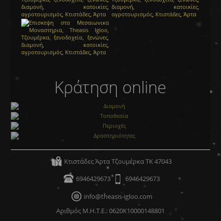
Κράτηση online
Διαμονή
Τοποθεσία
Περιοχές
Κτιστάδες Άρτα Τζουμέρκα ΤΚ 47043
Δραστηριότητες
6946429673
6946429673
info@theasis-igloo.com
Αριθμός Μ.Η.Τ.Ε.: 0620Κ10000148801