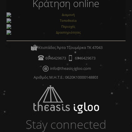
Κράτηση online
Διαμονή
Τοποθεσία
Περιοχές
Κτιστάδες Άρτα Τζουμέρκα ΤΚ 47043
Δραστηριότητες
6946429673
6946429673
info@theasis-igloo.com
Αριθμός Μ.Η.Τ.Ε.: 0620Κ10000148801
Stay connected