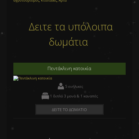
Δειτε τα υπόλοιπα
δωμάτια
Πεντάκλινη κατοικία
5 ενήλικες
1 διπλό 3 μονά & 1 καναπές
ΔΕΙΤΕ ΤΟ ΔΩΜΑΤΙΟ