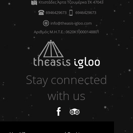
Κτιστάδες Άρτα Τζουμέρκα ΤΚ 47043
Δραστηριότητες
6946429673
6946429673
info@theasis-igloo.com
Αριθμός Μ.Η.Τ.Ε.: 0620Κ10000148801
Stay connected
with us
ΔΙΑΜΟΝΗ
ΤΟΠΟΘΕΣΙΑ
ΕΠΙΚΟΙΝΩΝΙΑ