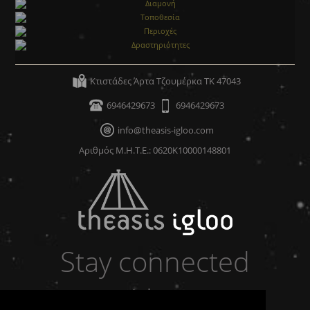
Διαμονή
Τοποθεσία
Περιοχές
Κτιστάδες Άρτα Τζουμέρκα ΤΚ 47043
Δραστηριότητες
6946429673
6946429673
info@theasis-igloo.com
Αριθμός Μ.Η.Τ.Ε.: 0620Κ10000148801
Stay connected
with us