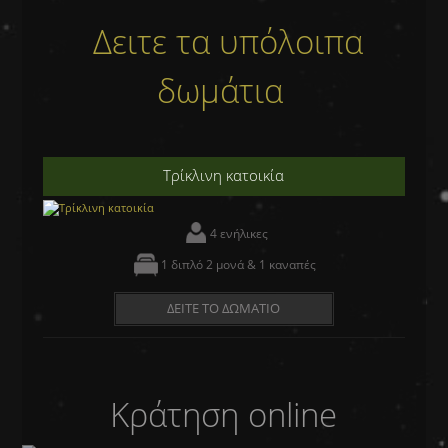
Δειτε τα υπόλοιπα
δωμάτια
Τρίκλινη κατοικία
4 ενήλικες
1 διπλό 2 μονά & 1 καναπές
ΔΕΙΤΕ ΤΟ ΔΩΜΑΤΙΟ
Κράτηση online